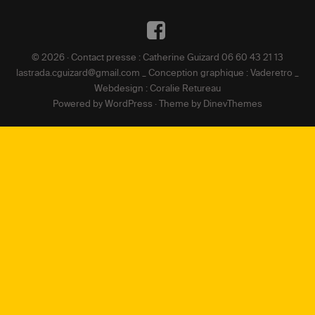
DE
Facebook
L’ARTICLE
© 2026 · Contact presse : Catherine Guizard 06 60 43 21 13
lastrada.cguizard@gmail.com _ Conception graphique : Vaderetro _
Webdesign : Coralie Retureau
Powered by
WordPress
·
Theme by
DinevThemes