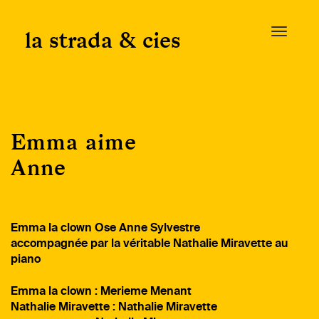
Skip
to
la strada & cies
T
content
o
g
g
l
e
Emma aime
n
a
Anne
v
i
g
a
Emma la clown Ose Anne Sylvestre
t
accompagnée par la véritable
Nathalie Miravette au
i
piano
o
n
Emma la clown : Merieme Menant
Nathalie Miravette : Nathalie Miravette