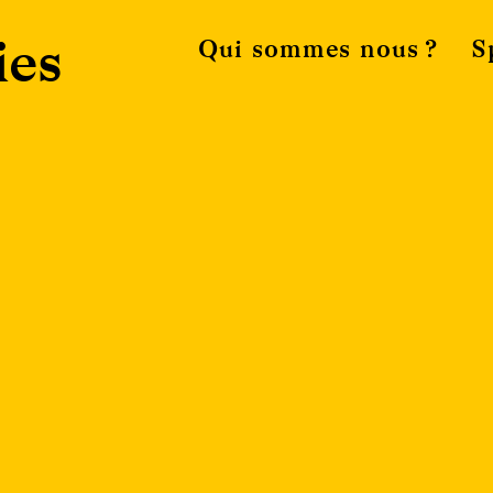
ies
Qui sommes nous ?
S