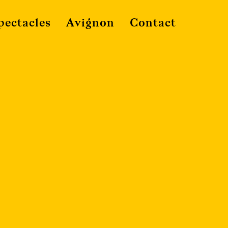
pectacles
Avignon
Contact