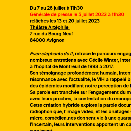
Du 7 au 26 juillet à 11h30
Générale de presse le 5 juillet 2023 à 11h30
relâches les 13 et 20 juillet 2023
Théâtre Artéphile
7 rue du Bourg Neuf
84000 Avignon
Even elephants do it,
retrace le parcours enga
nombreux entretiens avec Cécile Winter, intern
à l’hôpital de Montreuil de 1993 à 2017.
Son témoignage profondément humain, intense e
résonnance avec l’actualité, le VIH a rappelé 
des épidémies modifiant notre perception de l
Sa parole est tranchée sur l’engagement du méd
avec leurs proches, la contestation du monop
Cette création hybride explore la parole docum
radiophonique, l’image vidéo, et les bruitages 
micro, comédien.nes donnent vie à une quaran
l’incertain, leurs interventions apportent un