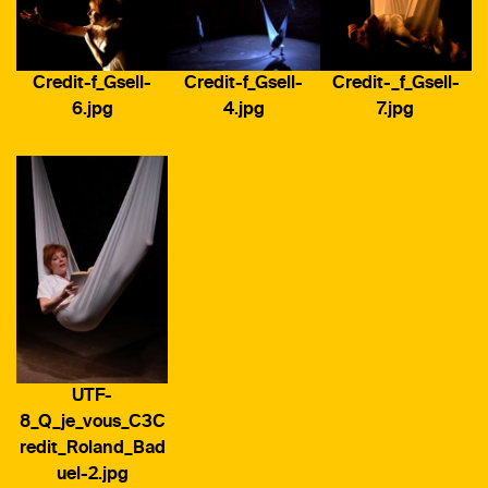
Credit-f_Gsell-
Credit-f_Gsell-
Credit-_f_Gsell-
6.jpg
4.jpg
7.jpg
UTF-
8_Q_je_vous_C3C
redit_Roland_Bad
uel-2.jpg