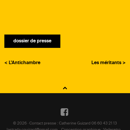
dossier de presse
< L’Antichambre
Les méritants >
NAVIGATION
DE
Facebook
L’ARTICLE
© 2026 · Contact presse : Catherine Guizard 06 60 43 21 13
lastrada.cguizard@gmail.com _ Conception graphique : Vaderetro _