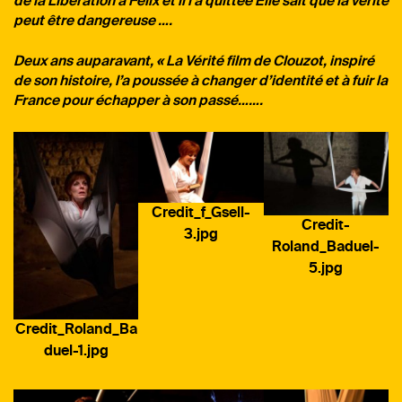
de la Libération à Félix et il l’a quittée Elle sait que la vérité
peut être dangereuse ….
Deux ans auparavant, « La Vérité film de Clouzot, inspiré
de son histoire, l’a poussée à changer d’identité et à fuir la
France pour échapper à son passé…….
Credit_f_Gsell-
Credit-
3.jpg
Roland_Baduel-
5.jpg
Credit_Roland_Ba
duel-1.jpg