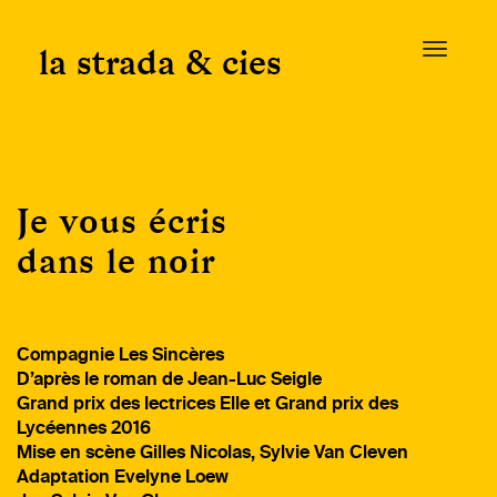
Skip
to
la strada & cies
T
content
o
g
g
l
e
Je vous écris
n
a
dans le noir
v
i
g
a
Compagnie Les Sincères
t
D’après le roman de Jean-Luc Seigle
i
Grand prix des lectrices Elle et Grand prix des
o
Lycéennes 2016
n
Mise en scène Gilles Nicolas, Sylvie Van Cleven
Adaptation Evelyne Loew