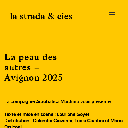
Skip
to
la strada & cies
T
content
o
g
g
l
e
La peau des
n
a
autres –
v
Avignon 2025
i
g
a
t
La compagnie Acrobatica Machina vous présente
i
o
Texte et mise en scène :
Lauriane Goyet
n
Distribution
: Colomba Giovanni, Lucie Giuntini et Marie
Orticoni