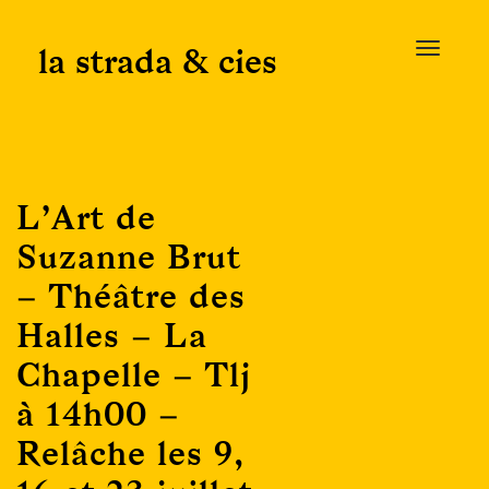
Skip
to
la strada & cies
T
content
o
g
g
l
e
L’Art de
n
a
Suzanne Brut
v
– Théâtre des
i
g
Halles – La
a
Chapelle – Tlj
t
i
à 14h00 –
o
Relâche les 9,
n