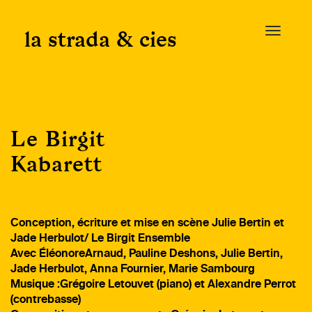
Skip
to
la strada & cies
T
content
o
g
g
l
e
Le Birgit
n
a
Kabarett
v
i
g
a
Conception, écriture et mise en scène Julie Bertin et
t
Jade Herbulot/ Le Birgit Ensemble
i
Avec ÉléonoreArnaud, Pauline Deshons, Julie Bertin,
o
Jade Herbulot, Anna Fournier, Marie Sambourg
n
Musique :Grégoire Letouvet (piano) et Alexandre Perrot
(contrebasse)