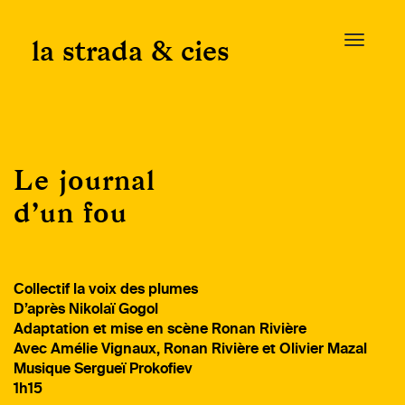
Skip
to
la strada & cies
T
content
o
g
g
l
e
Le journal
n
a
d’un fou
v
i
g
a
Collectif la voix des plumes
t
D’après Nikolaï Gogol
i
Adaptation et mise en scène Ronan Rivière
o
Avec Amélie Vignaux, Ronan Rivière et Olivier Mazal
n
Musique Sergueï Prokofiev
1h15