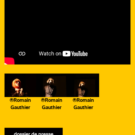
®Romain
®Romain
®Romain
Gauthier
Gauthier
Gauthier
dossier de presse