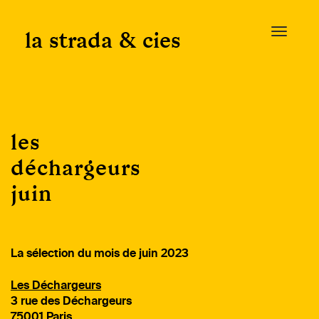
Skip
to
la strada & cies
T
content
o
g
g
l
e
les
n
a
déchargeurs
v
juin
i
g
a
t
La sélection du mois de juin 2023
i
o
Les Déchargeurs
n
3 rue des Déchargeurs
75001 Paris