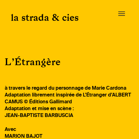
Skip
to
la strada & cies
T
content
o
g
g
l
e
L’Étrangère
n
a
v
i
à travers le regard du personnage de Marie Cardona
g
Adaptation librement inspirée de L’Étranger d’ALBERT
a
CAMUS © Éditions Gallimard
t
Adaptation et mise en scène :
i
JEAN-BAPTISTE BARBUSCIA
o
n
Avec
MARION BAJOT