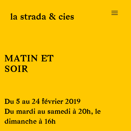
Skip
to
la strada & cies
T
content
o
g
g
l
e
MATIN ET
n
a
SOIR
v
i
g
a
t
Du 5 au 24 février 2019
i
Du mardi au samedi à 20h, le
o
n
dimanche à 16h