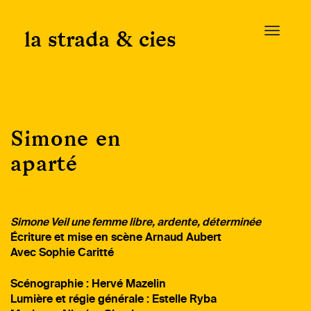
Skip
to
la strada & cies
T
content
o
g
g
l
e
Simone en
n
a
aparté
v
i
g
a
Simone Veil une femme libre, ardente, déterminée
t
Écriture et mise en scène Arnaud Aubert
i
Avec Sophie Caritté
o
n
Scénographie : Hervé Mazelin
Lumière et régie générale : Estelle Ryba