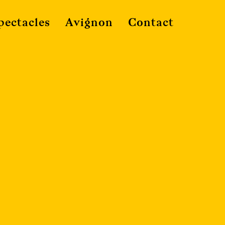
pectacles
Avignon
Contact