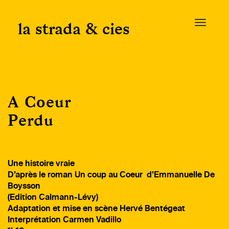
Skip
to
la strada & cies
T
content
o
g
g
l
e
A Coeur
n
a
Perdu
v
i
g
a
Une histoire vraie
t
D’après le roman Un coup au Coeur d’Emmanuelle De
i
Boysson
o
(Edition Calmann-Lévy)
n
Adaptation et mise en scène Hervé Bentégeat
Interprétation Carmen Vadillo