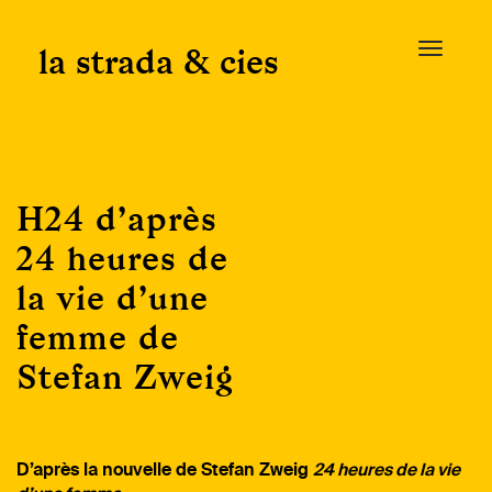
Skip
to
la strada & cies
T
content
o
g
g
l
e
H24 d’après
n
a
24 heures de
v
la vie d’une
i
g
femme de
a
Stefan Zweig
t
i
o
n
D’après la nouvelle de Stefan Zweig
24 heures de la vie