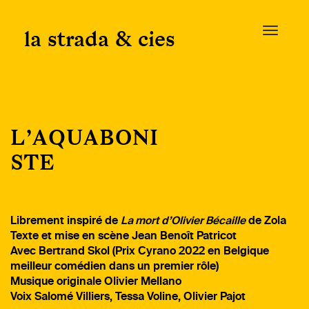
Skip
to
la strada & cies
T
content
o
g
g
l
e
L’AQUABONI
n
a
STE
v
i
g
a
Librement inspiré de
La mort d’Olivier Bécaille
de Zola
t
Texte et mise en scène Jean Benoît Patricot
i
Avec Bertrand Skol (Prix Cyrano 2022 en Belgique
o
meilleur comédien dans un premier rôle)
n
Musique originale Olivier Mellano
Voix Salomé Villiers, Tessa Voline, Olivier Pajot