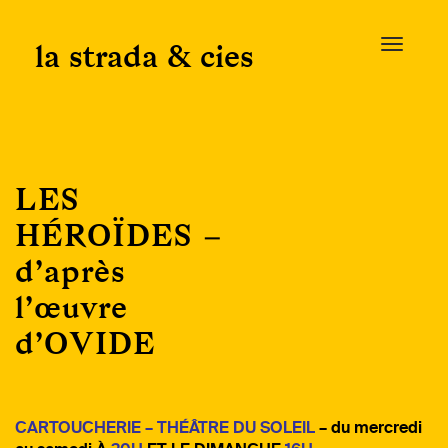
Skip
to
la strada & cies
T
content
o
g
g
l
e
LES
n
a
HÉROÏDES –
v
d’après
i
g
l’œuvre
a
d’OVIDE
t
i
o
n
CARTOUCHERIE – THÉÂTRE DU SOLEIL
– du mercredi