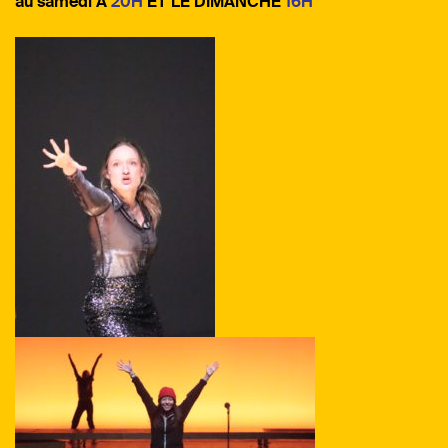
au samedi À
20H
ET LE DIMANCHE
16H