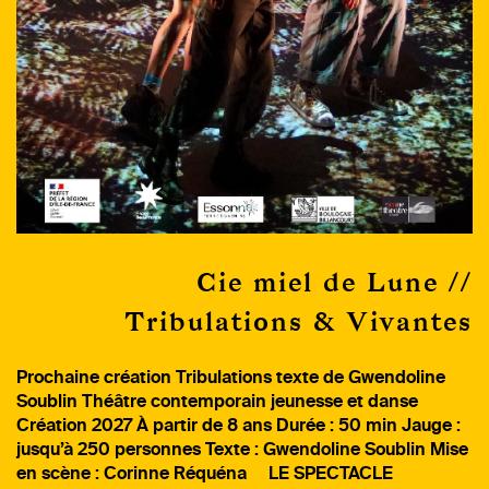
Cie miel de Lune //
Tribulations & Vivantes
Prochaine création Tribulations texte de Gwendoline
Soublin Théâtre contemporain jeunesse et danse
Création 2027 À partir de 8 ans Durée : 50 min Jauge :
jusqu’à 250 personnes Texte : Gwendoline Soublin Mise
en scène : Corinne Réquéna LE SPECTACLE