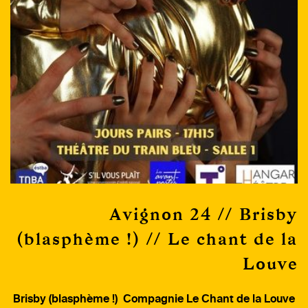
Avignon 24 // Brisby
(blasphème !) // Le chant de la
Louve
Brisby (blasphème !) Compagnie Le Chant de la Louve