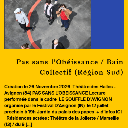
Pas sans l’Obéissance / Bain
Collectif (Région Sud)
Création le 26 Novembre 2026 Théâtre des Halles -
Avignon (84) PAS SANS L’OBEISSANCE Lecture
performée dans le cadre LE SOUFFLE D’AVIGNON
organisé par le Festival D’Avignon (IN) le 12 juillet
prochain à 19h Jardin du palais des papes + d’infos ICI
Résidences actées : Théâtre de la Joliette / Marseille
(13) / du 9 […]