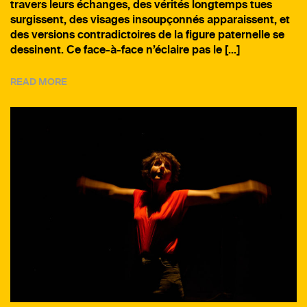
travers leurs échanges, des vérités longtemps tues
surgissent, des visages insoupçonnés apparaissent, et
des versions contradictoires de la figure paternelle se
dessinent. Ce face-à-face n’éclaire pas le […]
READ MORE