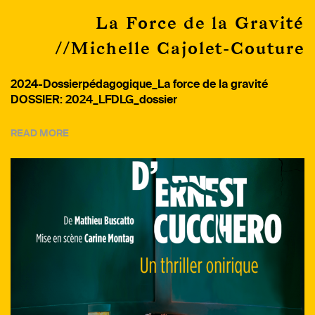
La Force de la Gravité
//Michelle Cajolet-Couture
2024-Dossierpédagogique_La force de la gravité
DOSSIER: 2024_LFDLG_dossier
READ MORE