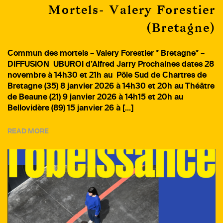
Mortels- Valery Forestier
(Bretagne)
Commun des mortels – Valery Forestier * Bretagne* –
DIFFUSION UBUROI d’Alfred Jarry Prochaines dates 28
novembre à 14h30 et 21h au Pôle Sud de Chartres de
Bretagne (35) 8 janvier 2026 à 14h30 et 20h au Théâtre
de Beaune (21) 9 janvier 2026 à 14h15 et 20h au
Bellovidère (89) 15 janvier 26 à […]
READ MORE