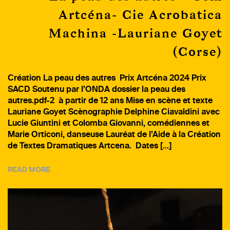
Artcéna- Cie Acrobatica
Machina -Lauriane Goyet
(Corse)
Création La peau des autres Prix Artcéna 2024 Prix
SACD Soutenu par l’ONDA dossier la peau des
autres.pdf-2 à partir de 12 ans Mise en scène et texte
Lauriane Goyet Scènographie Delphine Ciavaldini avec
Lucie Giuntini et Colomba Giovanni, comédiennes et
Marie Orticoni, danseuse Lauréat de l’Aide à la Création
de Textes Dramatiques Artcena. Dates […]
READ MORE