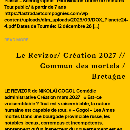
Plasse – Scénographie : Paul Mouton Durée 50 minutes
Tout public/ à partir de 7 ans
https://lastradaetcompagnies.com/wp-
content/uploads/dlm_uploads/2025/09/DOX_Planete24-
4.pdf Dates de Tournée: 12 décembre 26 […]
READ MORE
Le Revizor/ Création 2027 //
Commun des mortels /
Bretagne
LE REVIZOR de NIKOLAÏ GOGOL Comédie
administrative Création mars 2027 « Est-ce
vraisemblable ? Tout est vraisemblable, la nature
humaine est capable de tout. » – Gogol – Les Âmes
mortes Dans une bourgade provinciale russe, les
notables locaux, corrompus et incompétents,
apprennent qu’un inspecteur du gouvernement est en