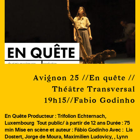
Avignon 25 //En quête //
Théâtre Transversal
19h15//Fabio Godinho
En Quête Producteur : Trifolion Echternach,
Luxembourg Tout public/ à partir de 12 ans Durée : 75
min Mise en scène et auteur : Fábio Godinho Avec : Lis
Dostert, Jorge de Moura, Maximilien Ludovicy, , Lynn