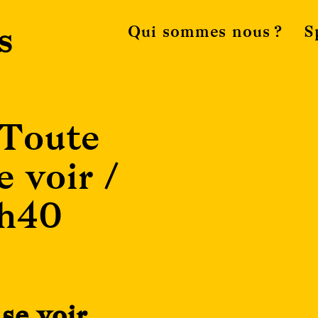
s
Qui sommes nous ?
S
 Toute
e voir /
9h40
se voir