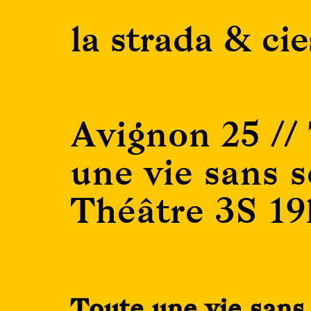
Skip
la strada & cie
to
content
Avignon 25 //
une vie sans s
Théâtre 3S 1
Toute une vie sans 