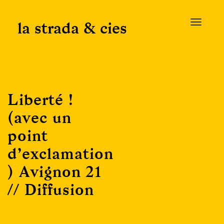
Skip
to
la strada & cies
T
content
o
g
g
l
e
Liberté !
n
a
(avec un
v
point
i
g
d’exclamation
a
) Avignon 21
t
i
// Diffusion
o
n