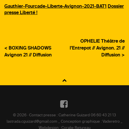
Gauthier-Fourcade-Liberte-Avignon-2021-BAT1
Dossier
presse Liberté !
OPHELIE Théâtre de
< BOXING SHADOWS
l’Entrepot // Avignon. 21 //
Avignon 21 // Diffusion
Diffusion >
NAVIGATION
DE
L’ARTICLE
Facebook
© 2026 · Contact presse : Catherine Guizard 06 60 43 21 13
lastrada.cguizard@gmail.com _ Conception graphique : Vaderetro _
Webdesign : Coralie Retureau