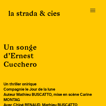
Skip
to
la strada & cies
T
content
o
g
g
l
e
Un songe
n
a
d’Ernest
v
Cucchero
i
g
a
t
Un thriller onirique
i
Compagnie le Jour de la lune
o
Auteur Mathieu BUSCATTO, mise en scène Carine
n
MONTAG
Avec Chloé RENAUD, Mathieu BUSCATTO