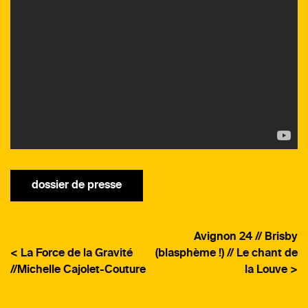
dossier de presse
Avignon 24 // Brisby
< La Force de la Gravité
(blasphème !) // Le chant de
//Michelle Cajolet-Couture
la Louve >