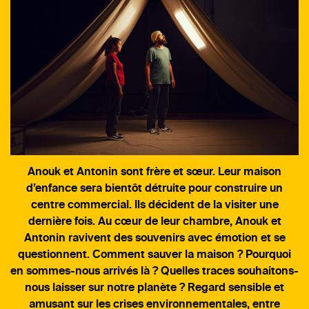
Anouk et Antonin sont frère et sœur. Leur maison
d’enfance sera bientôt détruite pour construire un
centre commercial. Ils décident de la visiter une
dernière fois. Au cœur de leur chambre, Anouk et
Antonin ravivent des souvenirs avec émotion et se
questionnent. Comment sauver la maison ? Pourquoi
en sommes-nous arrivés là ? Quelles traces souhaitons-
nous laisser sur notre planète ? Regard sensible et
amusant sur les crises environnementales, entre