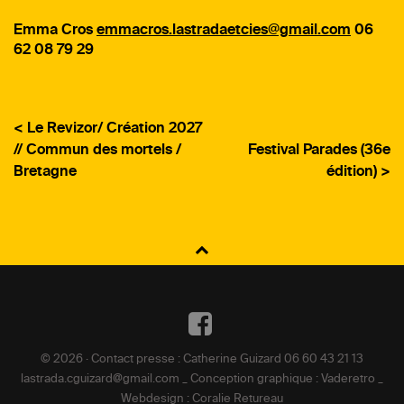
Emma Cros
emmacros.lastradaetcies@gmail.com
06
62 08 79 29
< Le Revizor/ Création 2027
// Commun des mortels /
Festival Parades (36e
Bretagne
édition) >
NAVIGATION
DE
L’ARTICLE
Facebook
© 2026 · Contact presse : Catherine Guizard 06 60 43 21 13
lastrada.cguizard@gmail.com _ Conception graphique : Vaderetro _
Webdesign : Coralie Retureau