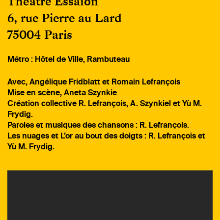
Théâtre Essaïon
6, rue Pierre au Lard
75004 Paris
Métro : Hôtel de Ville, Rambuteau
Avec, Angélique Fridblatt et Romain Lefrançois
Mise en scène, Aneta Szynkie
Création collective R. Lefrançois, A. Szynkiel et Yù M.
Frydig.
Paroles et musiques des chansons : R. Lefrançois.
Les nuages et L’or au bout des doigts : R. Lefrançois et
Yù M. Frydig.