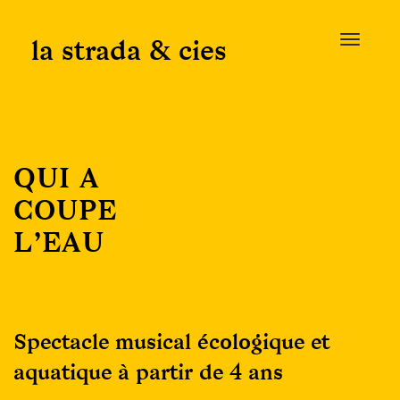
Skip
to
la strada & cies
T
content
o
g
g
l
e
QUI A
n
a
COUPE
v
L’EAU
i
g
a
t
i
Spectacle musical écologique et
o
n
aquatique à partir de 4 ans