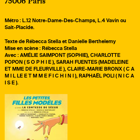
75006 Paris
Métro : L.12 Notre-Dame-Des-Champs, L.4 Vavin ou
Sait-Placide.
Texte de Rébecca Stella et Danielle Berthelemy
Mise en scène : Rébecca Stella
Avec : AMÉLIE SAIMPONT (SOPHIE), CHARLOTTE
POPON ( S O P H I E ), SARAH FUENTES (MADELEINE
ET MME DE FLEURVILLE ), CLAIRE-MARIE BRONX ( C A
M I L LE E T M M E F I C H I N I ), RAPHAËL POLI ( N I C A
I S E ).