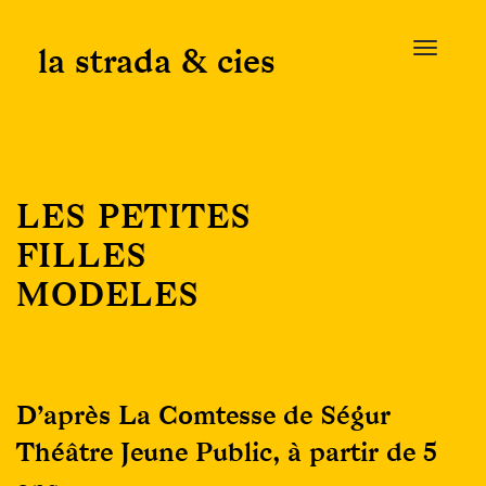
Skip
to
la strada & cies
T
content
o
g
g
l
e
LES PETITES
n
a
FILLES
v
MODELES
i
g
a
t
i
D’après La Comtesse de Ségur
o
n
Théâtre Jeune Public, à partir de 5