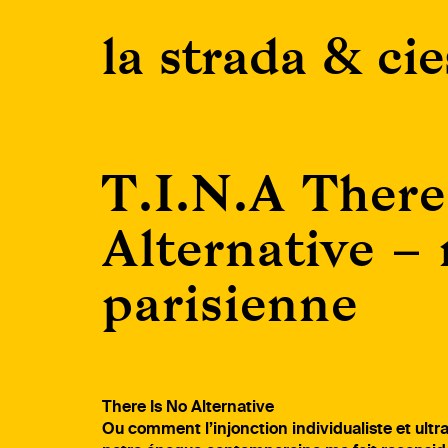
Skip
la strada & cie
to
content
T.I.N.A There
Alternative – 
parisienne
There Is No Alternative
Ou comment l’injonction individualiste et ult