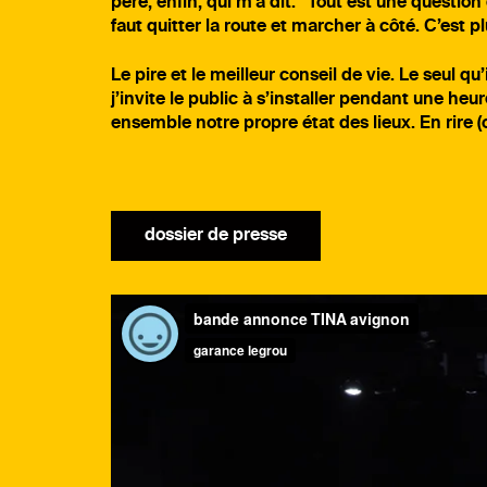
père, enfin, qui m’a dit: “Tout est une question
faut quitter la route et marcher à côté. C’est p
Le pire et le meilleur conseil de vie. Le seul qu’
j’invite le public à s’installer pendant une heur
ensemble notre propre état des lieux. En rire (
dossier de presse