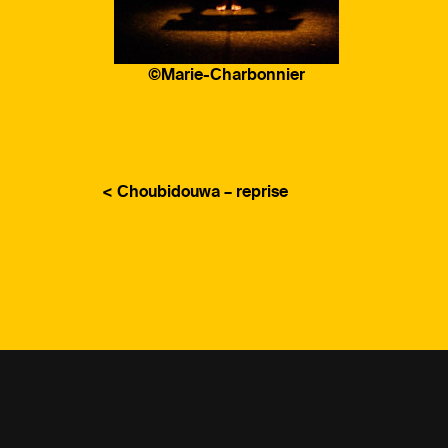
©Marie-Charbonnier
< Choubidouwa – reprise
NAVIGATION
DE
L’ARTICLE