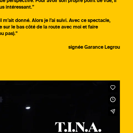
 de perspective. Pour avoir son propre point de vue, il
lus intéressant.”
il m’ait donné. Alors je l’ai suivi. Avec ce spectacle,
e sur le bas côté de la route avec moi et faire
ou pas).”
signée Garance Legrou