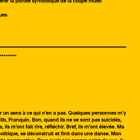
rer la portée symbolique de la coupe mulet
ues
********
er un sens à ce qui n’en a pas. Quelques personnes m’y
ib, Franquin. Bon, quand ils ne se sont pas suicidés,
ils m’ont fait rire, réfléchir. Bref, ils m’ont élevée. Ma
politique, se déconstruit et finit dans une danse. Mon