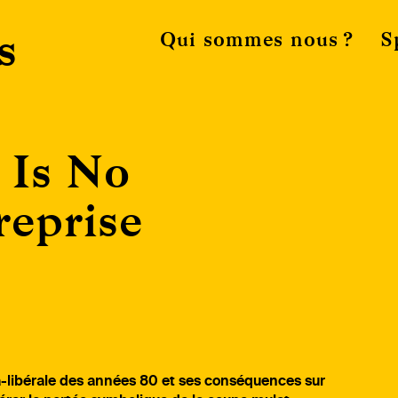
s
Qui sommes nous ?
S
 Is No
reprise
ra-libérale des années 80 et ses conséquences sur