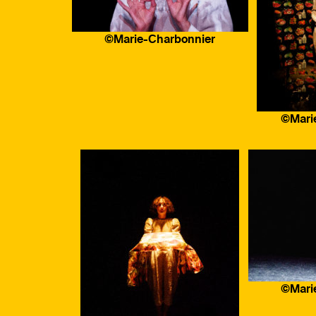
©Marie-Charbonnier
©Mari
©Mari