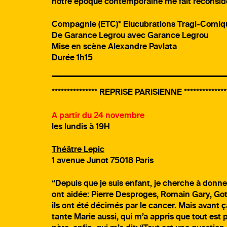
notre époque contemporaine me fait reconsidé
Compagnie (ETC)* Elucubrations Tragi-Comiq
De Garance Legrou avec Garance Legrou
Mise en scène Alexandre Pavlata
Durée 1h15
*************** REPRISE PARISIENNE ***************
A partir du 24 novembre
les lundis à 19H
Théâtre Lepic
1 avenue Junot 75018 Paris
“Depuis que je suis enfant, je cherche à donn
ont aidée: Pierre Desproges, Romain Gary, Gotl
ils ont été décimés par le cancer. Mais avant ça, 
tante Marie aussi, qui m’a appris que tout est 