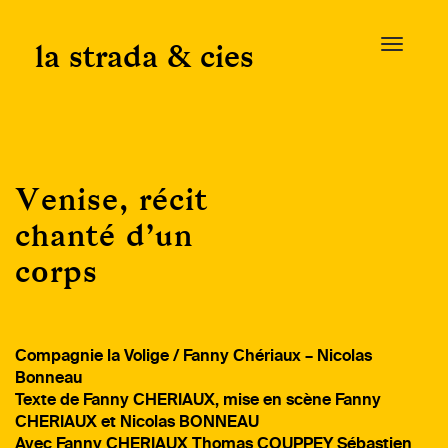
Skip
to
la strada & cies
T
content
o
g
g
l
e
Venise, récit
n
a
chanté d’un
v
corps
i
g
a
t
Compagnie la Volige / Fanny Chériaux – Nicolas
i
Bonneau
o
Texte de Fanny CHERIAUX, mise en scène Fanny
n
CHERIAUX et Nicolas BONNEAU
Avec Fanny CHERIAUX Thomas COUPPEY Sébastien