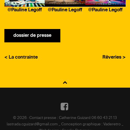
@Pauline Legoff
@Pauline Legoff
@Pauline Legoff
dossier de presse
< La contrainte
Rêveries >
NAVIGATION
DE
Facebook
L’ARTICLE
© 2026 · Contact presse : Catherine Guizard 06 60 43 21 13
lastrada.cguizard@gmail.com _ Conception graphique : Vaderetro _