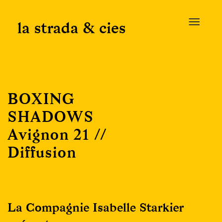
Skip
to
la strada & cies
T
content
o
g
g
l
e
BOXING
n
a
SHADOWS
v
Avignon 21 //
i
g
Diffusion
a
t
i
o
n
La Compagnie Isabelle Starkier