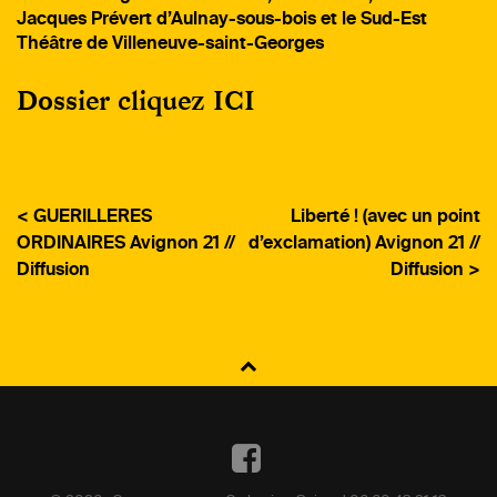
Jacques Prévert d’Aulnay-sous-bois et le Sud-Est
Théâtre de Villeneuve-saint-Georges
Dossier cliquez ICI
< GUERILLERES
Liberté ! (avec un point
ORDINAIRES Avignon 21 //
d’exclamation) Avignon 21 //
Diffusion
Diffusion >
NAVIGATION
DE
L’ARTICLE
Facebook