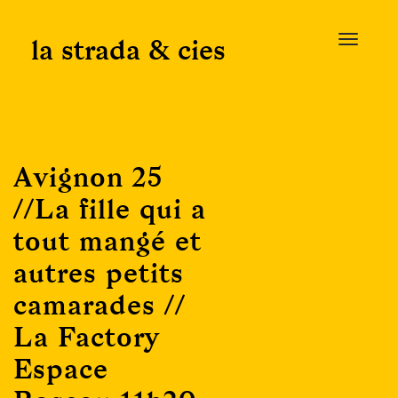
Skip
to
la strada & cies
T
content
o
g
g
l
e
Avignon 25
n
a
//La fille qui a
v
tout mangé et
i
g
autres petits
a
camarades //
t
i
La Factory
o
Espace
n